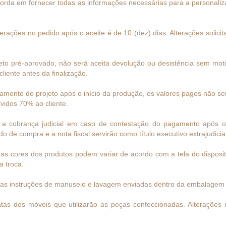
corda em fornecer todas as informações necessárias para a personaliz
rações no pedido após o aceite é de 10 (dez) dias. Alterações solici
to pré-aprovado, não será aceita devolução ou desistência sem motivos
liente antes da finalização.
mento do projeto após o início da produção, os valores pagos não ser
vidos 70% ao cliente.
a a cobrança judicial em caso de contestação do pagamento após o
 de compra e a nota fiscal servirão como título executivo extrajudicial
 as cores dos produtos podem variar de acordo com a tela do dispositi
a troca.
r as instruções de manuseio e lavagem enviadas dentro da embalagem 
tas dos móveis que utilizarão as peças confeccionadas. Alterações