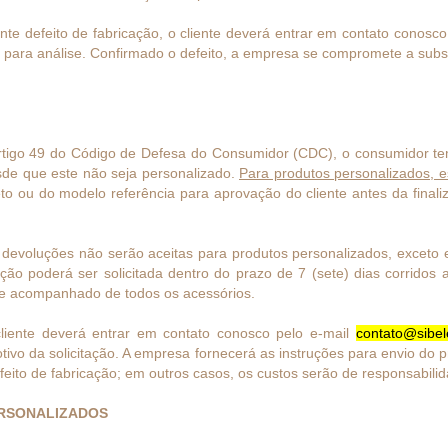
e defeito de fabricação, o cliente deverá entrar em contato conosco n
para análise. Confirmado o defeito, a empresa se compromete a substi
igo 49 do Código de Defesa do Consumidor (CDC), o consumidor tem o
sde que este não seja personalizado.
Para produtos personalizados, e
to ou do modelo referência para aprovação do cliente antes da finaliz
devoluções não serão aceitas para produtos personalizados, exceto e
ção poderá ser solicitada dentro do prazo de 7 (sete) dias corridos 
 e acompanhado de todos os acessórios.
iente deverá entrar em contato conosco pelo e-mail
contato@sibel
ivo da solicitação. A empresa fornecerá as instruções para envio do p
eito de fabricação; em outros casos, os custos serão de responsabilid
ERSONALIZADOS