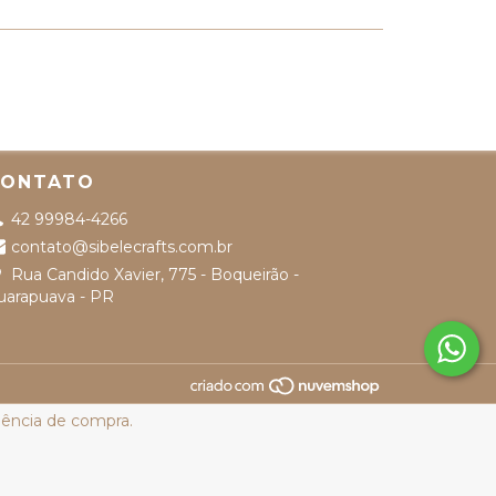
CONTATO
42 99984-4266
contato@sibelecrafts.com.br
Rua Candido Xavier, 775 - Boqueirão -
uarapuava - PR
riência de compra.