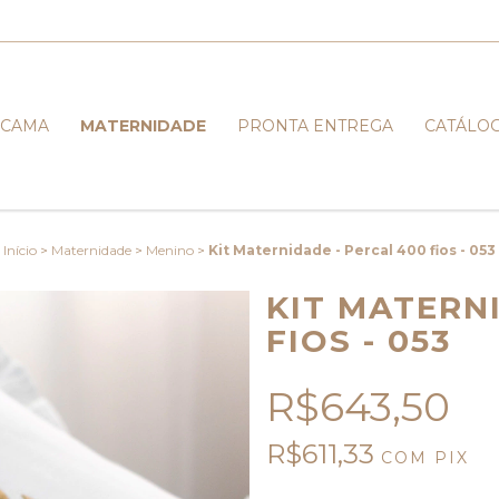
CAMA
MATERNIDADE
PRONTA ENTREGA
CATÁLO
Início
>
Maternidade
>
Menino
>
Kit Maternidade - Percal 400 fios - 053
KIT MATERN
FIOS - 053
R$643,50
R$611,33
COM
PIX