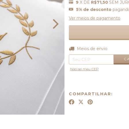
9
X DE
R$71,50
SEM JUR
5% de desconto
pagando
Ver meios de pagamento
Entregas para o CEP:
Meios de envio
C
Não sei meu CEP
COMPARTILHAR: