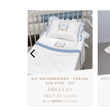
- PERCAL
KIT MATERNIDADE - PERCAL
KIT
008
400 FIOS - 011
0
R$643,50
R$611,33
M
PIX
COM
PIX
JUROS
9
X DE
R$71,50
SEM JUROS