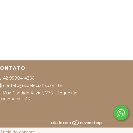
CONTATO
42 99984-4266
contato@sibelecrafts.com.br
Rua Candido Xavier, 775 - Boqueirão -
uarapuava - PR
riência de compra.