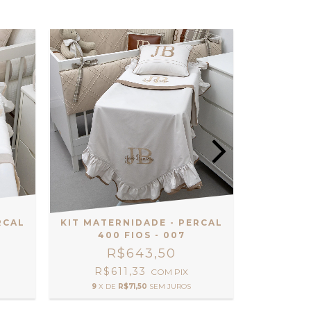
RCAL
KIT MATERNIDADE - PERCAL
KIT MAT
400 FIOS - 007
40
R$643,50
R$611,33
R$
COM
PIX
9
X DE
R$71,50
SEM JUROS
9
X D