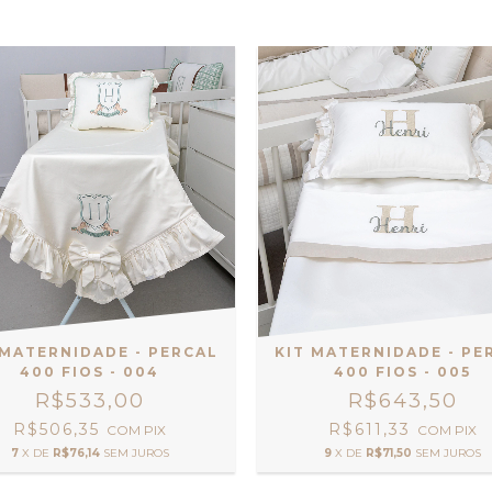
 MATERNIDADE - PERCAL
KIT MATERNIDADE - PE
400 FIOS - 004
400 FIOS - 005
R$533,00
R$643,50
R$506,35
R$611,33
COM
PIX
COM
PIX
7
X DE
R$76,14
SEM JUROS
9
X DE
R$71,50
SEM JUROS