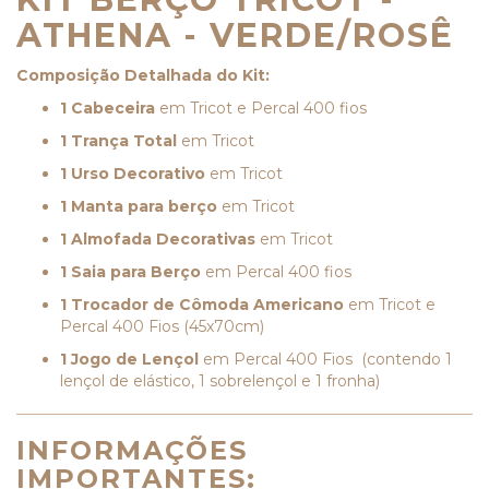
ATHENA - VERDE/ROSÊ
Composição Detalhada do Kit:
1 Cabeceira
em Tricot e Percal 400 fios
1 Trança Total
em Tricot
1 Urso Decorativo
em Tricot
1 Manta para berço
em Tricot
1 Almofada Decorativas
em Tricot
1 Saia para Berço
em Percal 400 fios
1 Trocador de Cômoda Americano
em Tricot e
Percal 400 Fios (45x70cm)
1 Jogo de Lençol
em Percal 400 Fios (contendo 1
lençol de elástico, 1 sobrelençol e 1 fronha)
INFORMAÇÕES
IMPORTANTES: