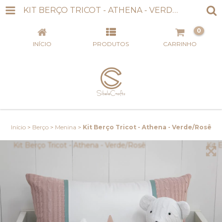
KIT BERÇO TRICOT - ATHENA - VERDE/ROSÊ
0
INÍCIO
PRODUTOS
CARRINHO
Início
>
Berço
>
Menina
>
Kit Berço Tricot - Athena - Verde/Rosê