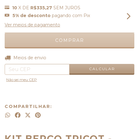
10
X DE
R$335,27
SEM JUROS
5% de desconto
pagando com Pix
Ver meios de pagamento
ALTERAR CEP
Entregas para o CEP:
Meios de envio
CALCULAR
Não sei meu CEP
COMPARTILHAR:
KIT BERÇO TRICOT -