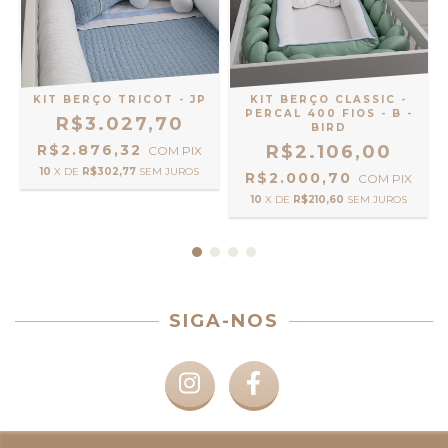
KIT BERÇO TRICOT - JP
KIT BERÇO CLASSIC -
PERCAL 400 FIOS - B -
R$3.027,70
BIRD
R$2.876,32
R$2.106,00
COM
PIX
10
X DE
R$302,77
SEM JUROS
R$2.000,70
COM
PIX
10
X DE
R$210,60
SEM JUROS
SIGA-NOS